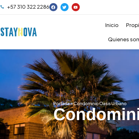
+57 310 322 2286
Inicio
Prop
Quienes so
Portada
»
Condominio Oasis Urbano
Condomini