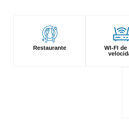
Restaurante
WI-FI de 
velocid