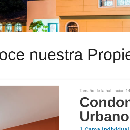
oce nuestra
Propi
Tamaño de la habitación 1
Condom
Urbano
1 Cama Individual