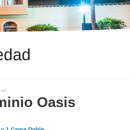
edad
4 m²
inio Oasis
 y 1 Cama Doble