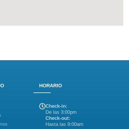
DO
HORARIO
Check-in:
De las 3:00pm
s
Check-out:
omos
Hasta las 9:00am