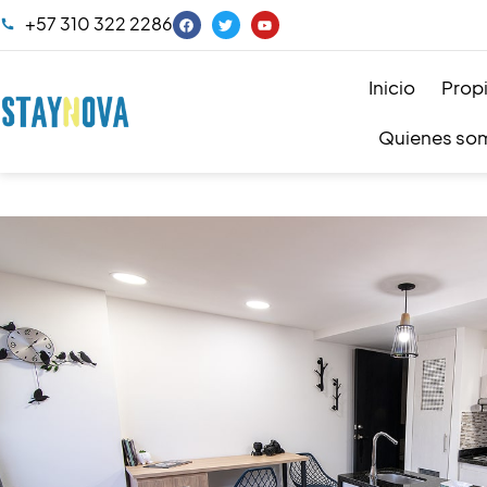
+57 310 322 2286
Inicio
Prop
Quienes so