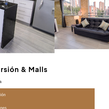
rsión & Malls
a
ión
ones